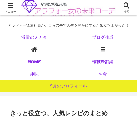
メニュー
検索
アラフォー派遣社員が、自らの手で人生を豊かにするため立ち上がった！
派遣のミカタ
ブログ作成
music
転職・副業
HOME
MENU
趣味
お金
9月のプロフィール
きっと役立つ、人気レシピのまとめ