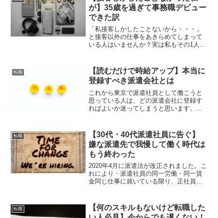
んどん膨らんできてと...
が】35歳を過ぎて事務職デビュー
できた訳
「私接客しかしたことないから・・・」
と接客以外の仕事をあきらめてしまって
いる人はいませんか？実は私もその1人で
した社会に出てから働いたのはアパレル
販売やドームの売り子、カメラ屋に百貨
店・・・。すべて接客業と言われるもの
【読むだけで時給アップ】本当に
転職
ばかり。このまま接客業...
登録すべき派遣会社とは
これから東京で派遣社員として働こうと
思っている人は、どの派遣会社に登録す
ればよいか迷ってしまうと思います。ま
た、今現在派遣社員として働いている人
も、自分が登録している派遣会社が自分
に本当に合っているかを考えている人は
【30代・40代派遣社員に告ぐ】
転職
少ないんじゃないでしょう...
嫌な派遣先で我慢して働く時代は
もう終わった
2020年4月に派遣法が改正されました。こ
れにより・派遣社員の同一労働・同一賃
金同じ仕事に就いている限り、正社員で
あるか、非正社員であるかを問わず、同
一の賃金を支給するという考え方です。
が定められ、派遣社員の働きかたが大き
【何のスキルもないけど転職した
転職
く変わろうとしてい...
い人必見】今からでも遅くない！