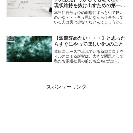
現状維持を抜け出すための第一歩
を・・・
本当に自分は今の職場にずっといて良い
のかな・・・そう思いながら仕事をして
いる人は実は少なくないんでしょうか。
ある調査によれば、転職活動をしながら
働いている人の数はどんどん増えてお
り、実際に転職した人の割合は20202年現
【派遣辞めたい・・・】と思った
転職
在、転職率およそ1年...
らすぐにやってほしい6つのこと
連日ニュースで流れている新型コロナウ
ィルスによる影響は、大きな問題として
私たち派遣社員の前にも立ちはだかって
います。みなさんの中にも正社員との待
遇の差にうんざりして「もう派遣なんて
やめてしまいたい」と思っていたり自宅
待機中にやりたいことが見...
スポンサーリンク