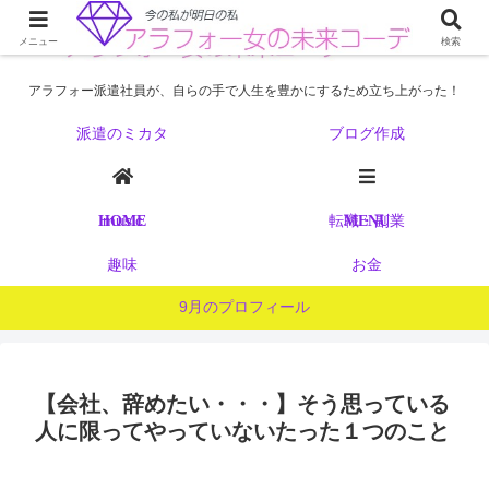
メニュー
検索
アラフォー派遣社員が、自らの手で人生を豊かにするため立ち上がった！
派遣のミカタ
ブログ作成
music
転職・副業
HOME
MENU
趣味
お金
9月のプロフィール
【会社、辞めたい・・・】そう思っている
人に限ってやっていないたった１つのこと