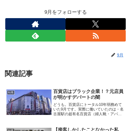
9月をフォローする
9月
関連記事
百貨店はブラック企業！？元店員
転職
が明かすデパートの闇
どうも。百貨店にトータル10年弱務めて
いた9月です。実際に働いていたのは・名
古屋駅の超有名百貨店（婦人靴・アパレ
ル・催事場）・新宿の超有名百貨店（紳
士靴）・池袋の有名百貨店（紳士靴）で
すがその時に感じていた違和感が最近ど
【接客しかしたことなかった私
転職